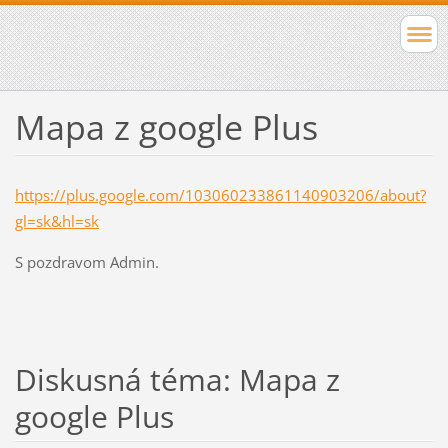
Mapa z google Plus
https://plus.google.com/103060233861140903206/about?
gl=sk&hl=sk
S pozdravom Admin.
Diskusná téma: Mapa z
google Plus