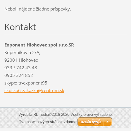
Neboli nájdené žiadne príspevky.
Kontakt
Exponent Hlohovec spol s.r.o,SR
Koperníkov a 2/A,
92001 Hlohovec
033 / 742 43 48
0905 324 852
skype: tr-exponent95
skuska6-
zakazka@
centrum.
sk
Vyrobila RBmédia©2016-2026 Všetky práva vyhradené.
Tvorba webových stránok zdarma