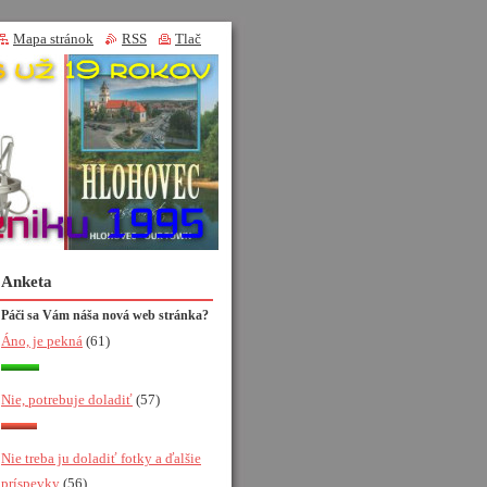
Mapa stránok
RSS
Tlač
Anketa
Páči sa Vám náša nová web stránka?
Áno, je pekná
(61)
Nie, potrebuje doladiť
(57)
Nie treba ju doladiť fotky a ďalšie
príspevky
(56)