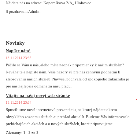
Nájdete nás na adrese: Koperníkova 2/A,, Hlohovec
S pozdravom Admin.
Novinky
Napíšte nám!
13.11.2014 23:35
Páčilo sa Vám u nás, alebo máte naopak pripomienky k našim službám?
Neváhajte a napíšte nám. Vaše názory sú pre nás cennými podnetmi k
zlepšovaniu našich služieb. Navyše, pochvala od spokojného zákazníka je
pre nás najlepšia odmena za našu prácu.
Vitajte na našej novej web stránke
13.11.2014 23:34
Spustili sme novú internetovú prezentáciu, na ktorej nájdete okrem
obvyklého zoznamu služieb aj prehľad aktualít. Budeme Vás informovať o
prebiehajúcich akciách a o nových službách, ktoré pripravujeme.
Záznamy:
1 - 2 zo 2