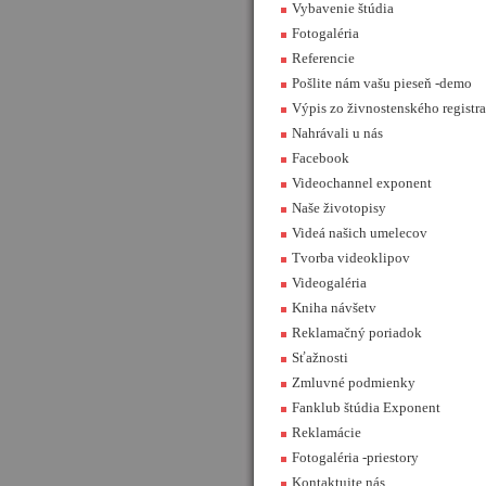
Vybavenie štúdia
Fotogaléria
Referencie
Pošlite nám vašu pieseň -demo
Výpis zo živnostenského registra
Nahrávali u nás
Facebook
Videochannel exponent
Naše životopisy
Videá našich umelecov
Tvorba videoklipov
Videogaléria
Kniha návšetv
Reklamačný poriadok
Sťažnosti
Zmluvné podmienky
Fanklub štúdia Exponent
Reklamácie
Fotogaléria -priestory
Kontaktujte nás