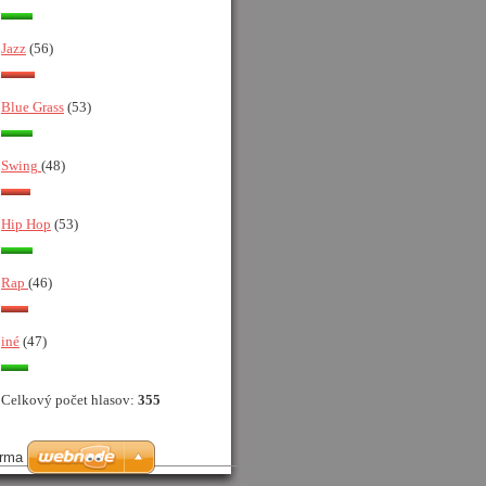
Jazz
(56)
Blue Grass
(53)
Swing
(48)
Hip Hop
(53)
Rap
(46)
iné
(47)
Celkový počet hlasov:
355
arma