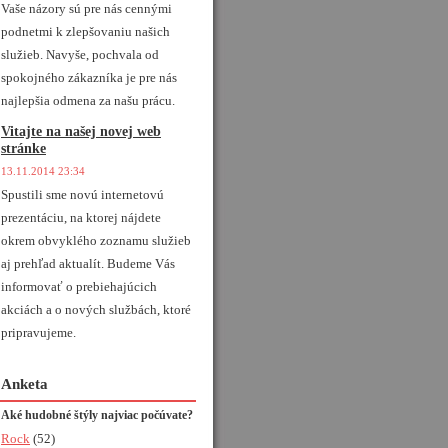
Vaše názory sú pre nás cennými
podnetmi k zlepšovaniu našich
služieb. Navyše, pochvala od
spokojného zákazníka je pre nás
najlepšia odmena za našu prácu.
Vitajte na našej novej web
stránke
13.11.2014 23:34
Spustili sme novú internetovú
prezentáciu, na ktorej nájdete
okrem obvyklého zoznamu služieb
aj prehľad aktualít. Budeme Vás
informovať o prebiehajúcich
akciách a o nových službách, ktoré
pripravujeme.
Anketa
Aké hudobné štýly najviac počúvate?
Rock
(52)