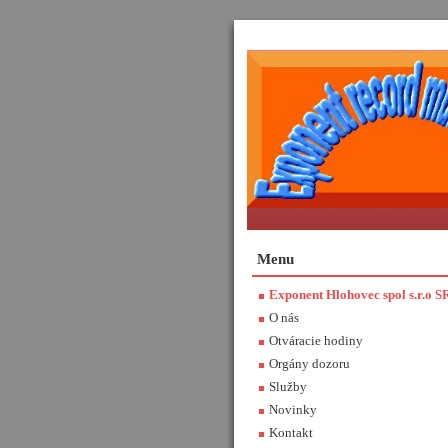
Menu
Exponent Hlohovec spol s.r.o S
O nás
Otváracie hodiny
Orgány dozoru
Služby
Novinky
Kontakt