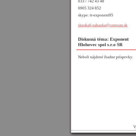
033 / 742 43 48
0905 324 852
skype: tr-exponent95
skuska6-
zakazka@
centrum.
sk
Diskusná téma: Exponent
Hlohovec spol s.r.o SR
Neboli nájdené žiadne príspevky.
V