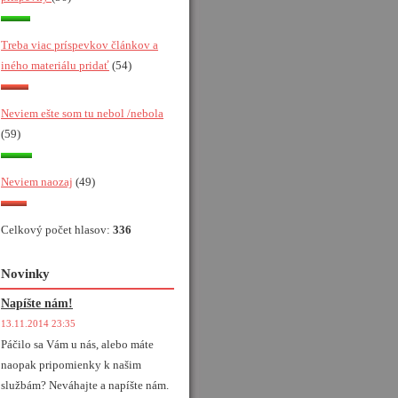
Treba viac príspevkov článkov a
iného materiálu pridať
(54)
Neviem ešte som tu nebol /nebola
(59)
Neviem naozaj
(49)
Celkový počet hlasov:
336
Novinky
Napíšte nám!
13.11.2014 23:35
Páčilo sa Vám u nás, alebo máte
naopak pripomienky k našim
službám? Neváhajte a napíšte nám.